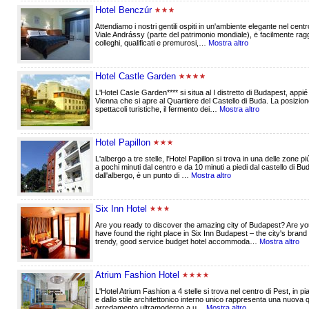
Hotel Benczúr
Attendiamo i nostri gentili ospiti in un'ambiente elegante nel cen
Viale Andrássy (parte del patrimonio mondiale), ė facilmente raggiu
colleghi, qualificati e premurosi,…
Mostra altro
Hotel Castle Garden
L'Hotel Casle Garden**** si situa al I distretto di Budapest, appié
Vienna che si apre al Quartiere del Castello di Buda. La posizione
spettacoli turistiche, il fermento dei…
Mostra altro
Hotel Papillon
L'albergo a tre stelle, l'Hotel Papillon si trova in una delle zone pi
a pochi minuti dal centro e da 10 minuti a piedi dal castello di 
dall'albergo, è un punto di …
Mostra altro
Six Inn Hotel
Are you ready to discover the amazing city of Budapest? Are you 
have found the right place in Six Inn Budapest – the city's bran
trendy, good service budget hotel accommoda…
Mostra altro
Atrium Fashion Hotel
L'Hotel Atrium Fashion a 4 stelle si trova nel centro di Pest, in p
e dallo stile architettonico interno unico rappresenta una nuova q
arredamento ultramoderno a u…
Mostra altro