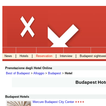
.
|
|
|
|
News
Hotels
Reservation
Interview
Budapest sightsee
Prenotazione degli Hotel Online
Best of Budapest
>
Alloggio
>
Budapest
>
Hotel
Budapest Hot
Budapest Hotels
Mercure Budapest City Center