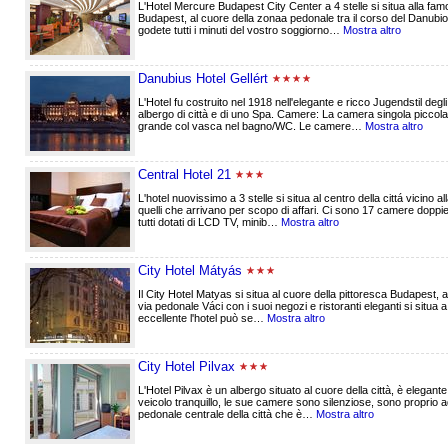
L'Hotel Mercure Budapest City Center a 4 stelle si situa alla fam
Budapest, al cuore della zonaa pedonale tra il corso del Danubio 
godete tutti i minuti del vostro soggiorno…
Mostra altro
Danubius Hotel Gellért
L'Hotel fu costruito nel 1918 nell'elegante e ricco Jugendstil degl
albergo di città e di uno Spa. Camere: La camera singola piccol
grande col vasca nel bagno/WC. Le camere…
Mostra altro
Central Hotel 21
L'hotel nuovissimo a 3 stelle si situa al centro della cittá vicino a
quelli che arrivano per scopo di affari. Ci sono 17 camere dopp
tutti dotati di LCD TV, minib…
Mostra altro
City Hotel Mátyás
Il City Hotel Matyas si situa al cuore della pittoresca Budapest, a
via pedonale Váci con i suoi negozi e ristoranti eleganti si situa a
eccellente l'hotel può se…
Mostra altro
City Hotel Pilvax
L'Hotel Pilvax è un albergo situato al cuore della città, è elegant
veicolo tranquillo, le sue camere sono silenziose, sono proprio 
pedonale centrale della città che è…
Mostra altro