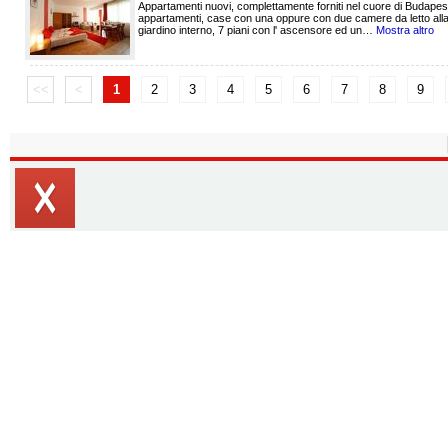
Appartamenti nuovi, complettamente forniti nel cuore di Budapest
appartamenti, case con una oppure con due camere da letto alla S
giardino interno, 7 piani con l' ascensore ed un…
Mostra altro
<<
<
1
2
3
4
5
6
7
8
9