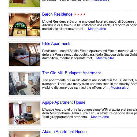
Baron Residence
L'hotel Residence Baron é uno degli hotel piú nuovi di Budapest, s
All'edificio ci si trova un bel ristorante a'la carte, il reparto di 
medicinale alla primavera di …
Mostra altro
Elite Apartments
Posizione: I nostri Studio Elite e Apartamenti Elite si trovano al ce
della via Wesselényi, da pochi passi dalla Siagoga della via Doh
dall'edificio, mentre le fermate met…
Mostra altro
The Old Mill Budapest Apartment
The apartments of Gizella Malom are located in the IX. district,
transport. There are many tram and bus lines in the nearby Borá
walking distance you can find the offices of …
Mostra altro
Agape Apartment House
L'Agape Aparthotel offre la connessione WiFi gratuita e si trova 
della Metropolitana Blaha Lujza Tér. La struttura dispone di un 
Tutti gli appartamenti presenta…
Mostra altro
Akácfa Apartment House