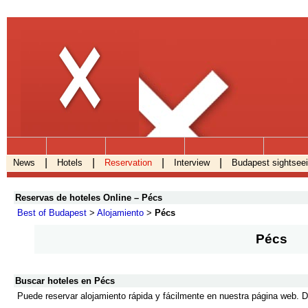
.
|
|
|
|
News
Hotels
Reservation
Interview
Budapest sightsee
Reservas de hoteles Online – Pécs
Best of Budapest
>
Alojamiento
>
Pécs
Pécs
Buscar hoteles en Pécs
Puede reservar alojamiento rápida y fácilmente en nuestra página web. D