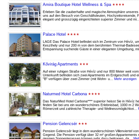
Amira Boutique Hotel Wellness & Spa
Erleben Sie die zauberhafte und magische Atmosphäre unseres
uns auf den Besuch von Geschäftsleuten, Hochzeitsreisende, Fa
elegant und grosszügig eingerichteten superior Zimmer und m
Palace Hotel
LAGE Das Palace Hotel befindet sich im Zentrum von Hévíz, un
Keszthely und nur 200 m von dem berühmten Thermal-Badesee
Entspannung suchende Gäste in einer eleganten Umgebung, m
Kővirág Apartments
Auf einer ruhigen Straße von Hévíz und nur 800 Meter weit vom 
Unterkunft befinden sich zwei Apartments im Erdgeschoß und ei
"B" verfügen über zwei Zimmer (mit Wohn- u…
Mehr anzeigen
Naturmed Hotel Carbona
Das NaturMed Hotel Carbona**** superior heisst Sie in Hévíz h
finden Sie bei uns ein wunderschönes Erlebnisbad, 1000 m 2 Wa
Römerzeit und zahlreiche Therapie- und Wellnessmöglichkei…
Pension Gelencsér
Pension Gelencsér liegt in dem wunderschönen Villenviertel v
Gegend. Die Pension verfügt über 32 m² großen Appartements 
riesigen Sonnenterassen können sehr dazu beitragen, da…
Meh