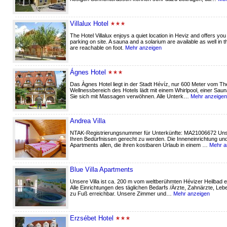
Villalux Hotel
The Hotel Villalux enjoys a quiet location in Heviz and offers yo
parking on site. A sauna and a solarium are available as well in 
are reachable on foot.
Mehr anzeigen
Ágnes Hotel
Das Àgnes Hotel liegt in der Stadt Hévíz, nur 600 Meter vom Th
Wellnessbereich des Hotels lädt mit einem Whirlpool, einer Sa
Sie sich mit Massagen verwöhnen. Alle Unterk…
Mehr anzeigen
Andrea Villa
NTAK-Registrierungsnummer für Unterkünfte: MA21006672 Unser
Ihren Bedürfnissen gerecht zu werden. Die Inneneinrichtung un
Apartments allen, die ihren kostbaren Urlaub in einem …
Mehr a
Blue Villa Apartments
Unsere Villa ist ca. 200 m vom weltberühmten Hévizer Heilbad en
Alle Einrichtungen des täglichen Bedarfs /Ärzte, Zahnärzte, Leb
zu Fuß erreichbar. Unsere Zimmer und…
Mehr anzeigen
Erzsébet Hotel