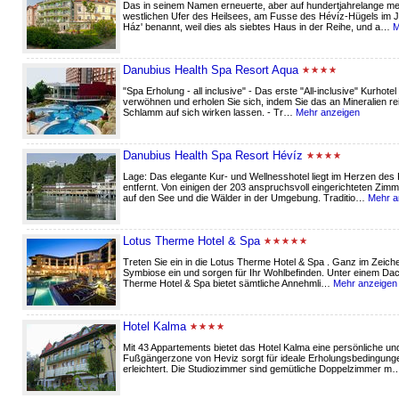
Das in seinem Namen erneuerte, aber auf hundertjahrelange me
westlichen Ufer des Heilsees, am Fusse des Hévíz-Hügels im J
Ház' benannt, weil dies als siebtes Haus in der Reihe, und a…
M
Danubius Health Spa Resort Aqua
"Spa Erholung - all inclusive" - Das erste "All-inclusive" Kurho
verwöhnen und erholen Sie sich, indem Sie das an Mineralien r
Schlamm auf sich wirken lassen. - Tr…
Mehr anzeigen
Danubius Health Spa Resort Hévíz
Lage: Das elegante Kur- und Wellnesshotel liegt im Herzen de
entfernt. Von einigen der 203 anspruchsvoll eingerichteten Zi
auf den See und die Wälder in der Umgebung. Traditio…
Mehr a
Lotus Therme Hotel & Spa
Treten Sie ein in die Lotus Therme Hotel & Spa . Ganz im Zeich
Symbiose ein und sorgen für Ihr Wohlbefinden. Unter einem Dach
Therme Hotel & Spa bietet sämtliche Annehmli…
Mehr anzeigen
Hotel Kalma
Mit 43 Appartements bietet das Hotel Kalma eine persönliche un
Fußgängerzone von Heviz sorgt für ideale Erholungsbedingunge
erleichtert. Die Studiozimmer sind gemütliche Doppelzimmer 