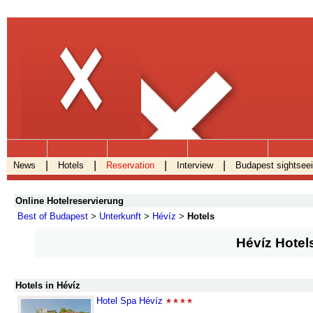
.
|
|
|
|
News
Hotels
Reservation
Interview
Budapest sightsee
Online Hotelreservierung
Best of Budapest
>
Unterkunft
>
Hévíz
>
Hotels
Hévíz Hotel
Hotels in Hévíz
Hotel Spa Hévíz