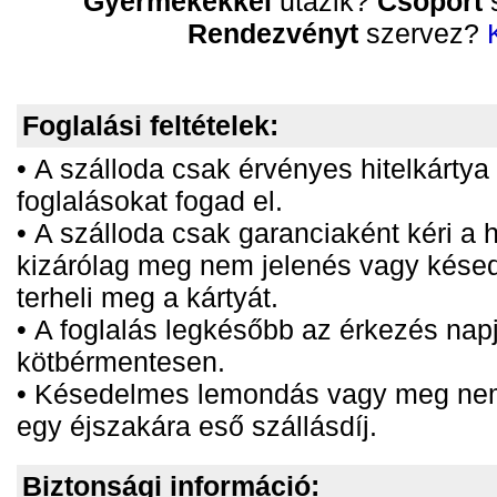
Gyermekekkel
utazik?
Csoport
s
Rendezvényt
szervez?
Foglalási feltételek:
• A szálloda csak érvényes hitelkártya
foglalásokat fogad el.
• A szálloda csak garanciaként kéri a h
kizárólag meg nem jelenés vagy kés
terheli meg a kártyát.
• A foglalás legkésőbb az érkezés nap
kötbérmentesen.
• Késedelmes lemondás vagy meg nem 
egy éjszakára eső szállásdíj.
Biztonsági információ: