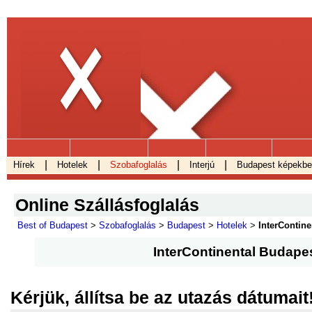
.
|
|
|
|
Hírek
Hotelek
Szobafoglalás
Interjú
Budapest képekb
Online Szállásfoglalás
Best of Budapest
>
Szobafoglalás
>
Budapest
>
Hotelek
>
InterContin
InterContinental Budape
Kérjük, állítsa be az utazás dátumait