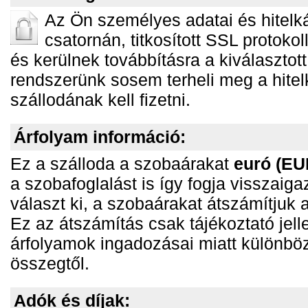
Az Ön személyes adatai és hitelká
csatornán, titkosított SSL protoko
és kerülnek továbbításra a kiválasztott
rendszerünk sosem terheli meg a hitelk
szállodának kell fizetni.
Árfolyam információ:
Ez a szálloda a szobaárakat
euró (EU
a szobafoglalást is így fogja visszaigaz
választ ki, a szobaárakat átszámítju
Ez az átszámítás csak tájékoztató jell
árfolyamok ingadozásai miatt különböz
összegtől.
Adók és díjak: