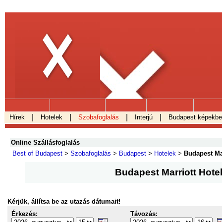
.
|
|
|
|
Hírek
Hotelek
Szobafoglalás
Interjú
Budapest képekb
Online Szállásfoglalás
Best of Budapest
>
Szobafoglalás
>
Budapest
>
Hotelek
>
Budapest Mar
Budapest Marriott Hote
Kérjük, állítsa be az utazás dátumait!
Érkezés:
Távozás: