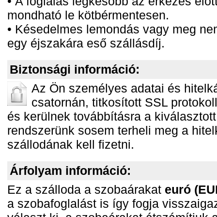
• A foglalás legkésőbb az érkezés előt
mondható le kötbérmentesen.
• Késedelmes lemondás vagy meg nem 
egy éjszakára eső szállásdíj.
Biztonsági információ:
Az Ön személyes adatai és hitelká
csatornán, titkosított SSL protoko
és kerülnek továbbításra a kiválasztott
rendszerünk sosem terheli meg a hitelk
szállodának kell fizetni.
Árfolyam információ:
Ez a szálloda a szobaárakat
euró (EU
a szobafoglalást is így fogja visszaigaz