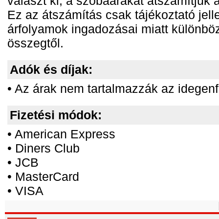
választ ki, a szobaárakat átszámítju
Ez az átszámítás csak tájékoztató jell
árfolyamok ingadozásai miatt különböz
összegtől.
Adók és díjak:
• Az árak nem tartalmazzák az idegenf
Fizetési módok:
• American Express
• Diners Club
• JCB
• MasterCard
• VISA