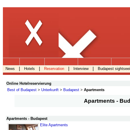
.
|
|
|
|
News
Hotels
Reservation
Interview
Budapest sightsee
Online Hotelreservierung
Best of Budapest
>
Unterkunft
>
Budapest
>
Apartments
Apartments - Bu
Apartments - Budapest
Elite Apartments